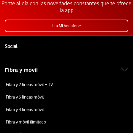
Ponte al día con las novedades constantes que te ofrece
la app
Ir a Mi Vodafone
Pie de página de Vodafone
Enlaces a las redes sociales de Vodafone
Social
Fibra y móvil
Fibra y 2 líneas móvil + TV
Fibra y 3 líneas móvil
Fibra y 4 líneas móvil
Fibra y móvil ilimitado