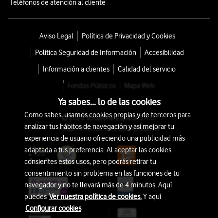
Teléfonos de atención al cliente
Aviso Legal
Política de Privacidad y Cookies
Política Seguridad de Información
Accesibilidad
Información a clientes
Calidad del servicio
Fondos Públicos
Mapa Web
Ya sabes... lo de las cookies
Como sabes, usamos cookies propias y de terceros para
© 2026 Vodafone España S.A.U.
analizar tus hábitos de navegación y así mejorar tu
Avda. América 115, 28042 Madrid
experiencia de usuario ofreciendo una publicidad más
adaptada a tus preferencia. Al aceptar las cookies
consientes estos usos, pero podrás retirar tu
consentimiento sin problema en las funciones de tu
navegador y no te llevará más de 4 minutos. Aquí
puedes
Ver nuestra política de cookies.
Y aquí
Configurar cookies