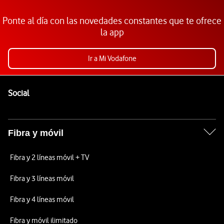
Ponte al día con las novedades constantes que te ofrece
la app
Ir a Mi Vodafone
Pie de página de Vodafone
Enlaces a las redes sociales de Vodafone
Social
Fibra y móvil
Fibra y 2 líneas móvil + TV
Fibra y 3 líneas móvil
Fibra y 4 líneas móvil
Fibra y móvil ilimitado