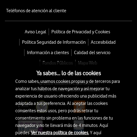
Teléfonos de atención al cliente
Aviso Legal
Política de Privacidad y Cookies
Política Seguridad de Información
Accesibilidad
Información a clientes
Calidad del servicio
Fondos Públicos
Mapa Web
Ya sabes... lo de las cookies
Como sabes, usamos cookies propias y de terceros para
© 2026 Vodafone España S.A.U.
analizar tus hábitos de navegación y así mejorar tu
Avda. América 115, 28042 Madrid
experiencia de usuario ofreciendo una publicidad más
adaptada a tus preferencia. Al aceptar las cookies
consientes estos usos, pero podrás retirar tu
consentimiento sin problema en las funciones de tu
navegador y no te llevará más de 4 minutos. Aquí
puedes
Ver nuestra política de cookies.
Y aquí