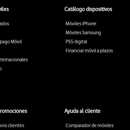
iles
Catálogo dispositivos
tados
Móviles iPhone
Móviles Samsung
epago Móvil
PS5 digital
Financiar móvil a plazos
nternacionales
o
promociones
Ayuda al cliente
vos clientes
Comparador de móviles