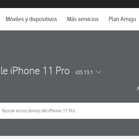
da e idioma
Móviles y dispositivos
Más servicios
Plan Amigo
fone TV
Móviles
Alianza Vodafone e Iberdrola
il 5G
Imagen y Sonido
Servicios avanzados
tura
Ver todos
le iPhone 11 Pro
iOS 13.1
dencias