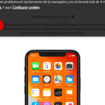
 sin problema en las funciones de tu navegador y no te llevará más de 4
s.
Y aquí
Configurar cookies
Descripción de tu consulta
eléfono para que elimine de forma automática las apps que llevas sin uti
 en la memoria del teléfono. Todos los ajustes y los datos de las apps se 
cuando vuelves a instalar la app de App Store.