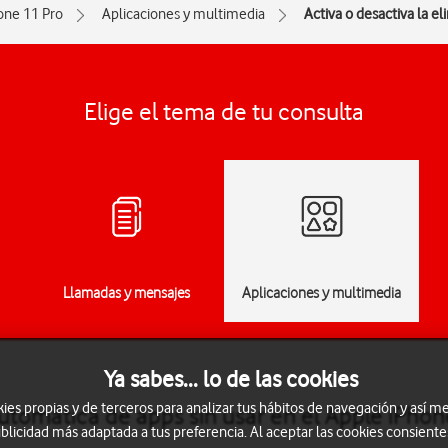
one 11 Pro
Aplicaciones y multimedia
Activa o desactiva la e
Elige el tema de tu consulta
Llamadas y mensajes
Aplicaciones y multimedia
Ya sabes... lo de las cookies
s propias y de terceros para analizar tus hábitos de navegación y así me
automática de apps sin usar en el Apple iPhon
blicidad más adaptada a tus preferencia. Al aceptar las cookies consiente