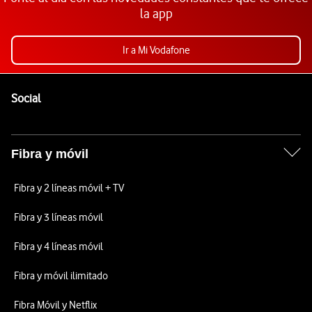
la app
Ir a Mi Vodafone
Pie de página de Vodafone
Enlaces a las redes sociales de Vodafone
Social
Fibra y móvil
Fibra y 2 líneas móvil + TV
Fibra y 3 líneas móvil
Fibra y 4 líneas móvil
Fibra y móvil ilimitado
Fibra Móvil y Netflix