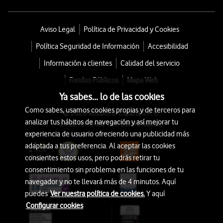
Aviso Legal
Política de Privacidad y Cookies
Política Seguridad de Información
Accesibilidad
Información a clientes
Calidad del servicio
Fondos Públicos
Mapa Web
Ya sabes... lo de las cookies
Como sabes, usamos cookies propias y de terceros para
© 2026 Vodafone España S.A.U.
analizar tus hábitos de navegación y así mejorar tu
Avda. América 115, 28042 Madrid
experiencia de usuario ofreciendo una publicidad más
adaptada a tus preferencia. Al aceptar las cookies
consientes estos usos, pero podrás retirar tu
consentimiento sin problema en las funciones de tu
navegador y no te llevará más de 4 minutos. Aquí
puedes
Ver nuestra política de cookies.
Y aquí
Configurar cookies