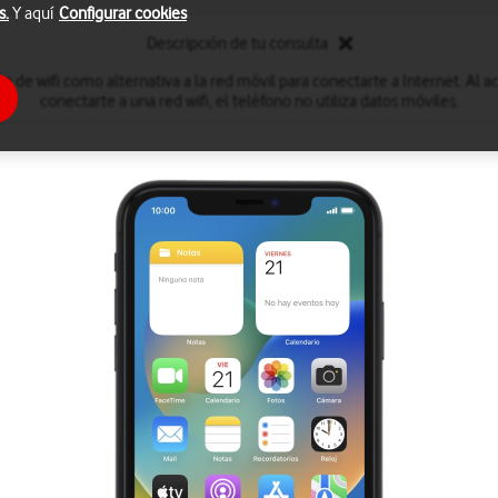
s.
Y aquí
Configurar cookies
Descripción de tu consulta
ón de wifi como alternativa a la red móvil para conectarte a Internet. Al act
conectarte a una red wifi, el teléfono no utiliza datos móviles.