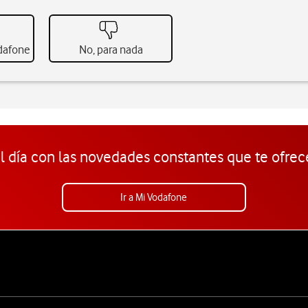
odafone
No, para nada
l día con las novedades constantes que te ofrec
Ir a Mi Vodafone