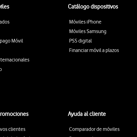
iles
Catálogo dispositivos
tados
Móviles iPhone
Móviles Samsung
epago Móvil
PS5 digital
Financiar móvil a plazos
nternacionales
o
promociones
Ayuda al cliente
vos clientes
Comparador de móviles