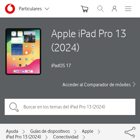
Menu nave
Ir a la pagina principal de vodafone.es
Menu navegación Segmento
Particulares
Abrir buscador. Abre
Abre e
Autónomos
Apple iPad Pro 13
Pymes
(2024)
Grandes empresas
y AA.PP.
iPadOS 17
Acceder al Comparador de móviles
Ayuda
Guías de dispositivos
Apple
iPad Pro 13 (2024)
Conectividad