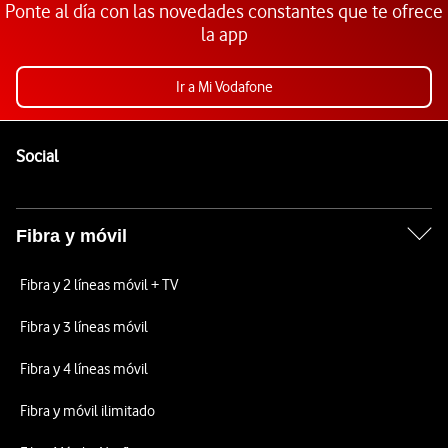
Ponte al día con las novedades constantes que te ofrece
la app
Ir a Mi Vodafone
Pie de página de Vodafone
Enlaces a las redes sociales de Vodafone
Social
Fibra y móvil
Fibra y 2 líneas móvil + TV
Fibra y 3 líneas móvil
Fibra y 4 líneas móvil
Fibra y móvil ilimitado