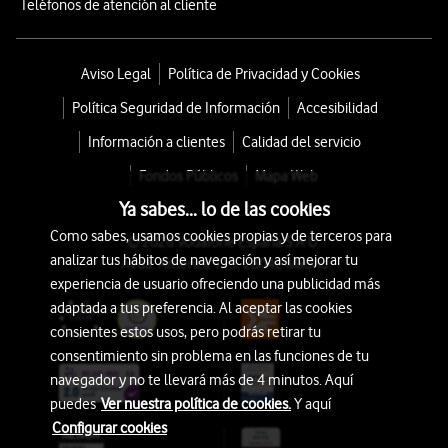
Teléfonos de atención al cliente
Aviso Legal
Política de Privacidad y Cookies
Política Seguridad de Información
Accesibilidad
Información a clientes
Calidad del servicio
Fondos Públicos
Mapa Web
Ya sabes... lo de las cookies
Como sabes, usamos cookies propias y de terceros para
© 2026 Vodafone España S.A.U.
analizar tus hábitos de navegación y así mejorar tu
Avda. América 115, 28042 Madrid
experiencia de usuario ofreciendo una publicidad más
adaptada a tus preferencia. Al aceptar las cookies
consientes estos usos, pero podrás retirar tu
consentimiento sin problema en las funciones de tu
navegador y no te llevará más de 4 minutos. Aquí
puedes
Ver nuestra política de cookies.
Y aquí
Configurar cookies