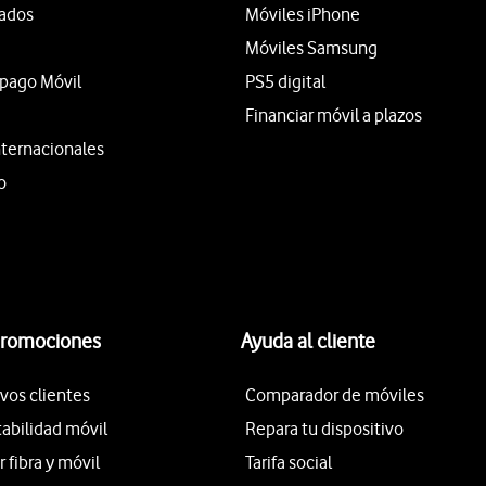
tados
Móviles iPhone
Móviles Samsung
epago Móvil
PS5 digital
Financiar móvil a plazos
nternacionales
o
promociones
Ayuda al cliente
vos clientes
Comparador de móviles
tabilidad móvil
Repara tu dispositivo
fibra y móvil
Tarifa social