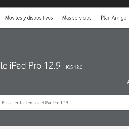
da e idioma
Móviles y dispositivos
Más servicios
Plan Amigo
fone TV
Móviles
Alianza Vodafone e Iberdrola
il 5G
Imagen y Sonido
Servicios avanzados
tura
Ver todos
le iPad Pro 12.9
iOS 12.0
dencias