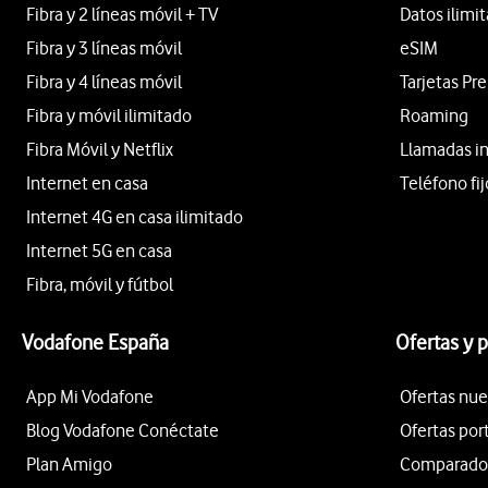
Fibra y 2 líneas móvil + TV
Datos ilimi
Fibra y 3 líneas móvil
eSIM
Fibra y 4 líneas móvil
Tarjetas Pr
Fibra y móvil ilimitado
Roaming
Fibra Móvil y Netflix
Llamadas i
Internet en casa
Teléfono fij
Internet 4G en casa ilimitado
Internet 5G en casa
Fibra, móvil y fútbol
Vodafone España
Ofertas y 
App Mi Vodafone
Ofertas nue
Blog Vodafone Conéctate
Ofertas por
Plan Amigo
Comparador 