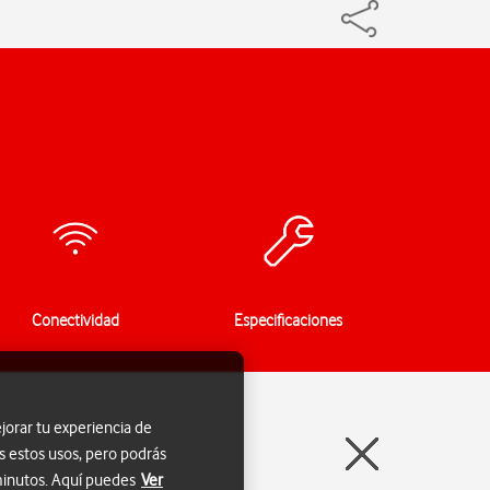
Conectividad
Especificaciones
jorar tu experiencia de
s estos usos, pero podrás
 minutos. Aquí puedes
Ver