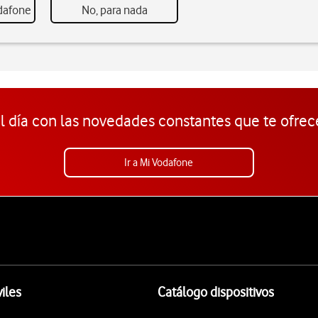
odafone
No, para nada
l día con las novedades constantes que te ofrec
Ir a Mi Vodafone
iles
Catálogo dispositivos