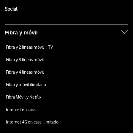
Pie de página de Vodafone
Enlaces a las redes sociales de Vodafone
Social
Fibra y móvil
Fibra y 2 líneas móvil + TV
Fibra y 3 líneas móvil
Fibra y 4 líneas móvil
Fibra y móvil ilimitado
Fibra Móvil y Netflix
Internet en casa
Internet 4G en casa ilimitado