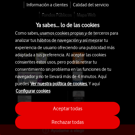
Información a clientes
Calidad del servicio
Fondos Públicos
Mapa Web
Ya sabes... lo de las cookies
Como sabes, usamos cookies propias y de terceros para
© 2026 Vodafone España S.A.U.
analizar tus hábitos de navegación y así mejorar tu
Avda. América 115, 28042 Madrid
experiencia de usuario ofreciendo una publicidad más
adaptada a tus preferencia. Al aceptar las cookies
consientes estos usos, pero podrás retirar tu
consentimiento sin problema en las funciones de tu
navegador y no te llevará más de 4 minutos. Aquí
puedes
Ver nuestra política de cookies.
Y aquí
Configurar cookies
Aceptar todas
Rechazar todas
Ayúdame a elegir