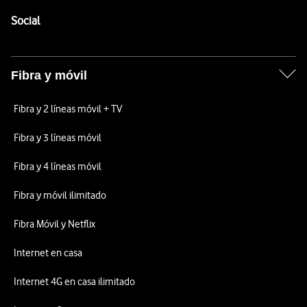
Pie de página de Vodafone
Enlaces a las redes sociales de Vodafone
Social
Fibra y móvil
Fibra y 2 líneas móvil + TV
Fibra y 3 líneas móvil
Fibra y 4 líneas móvil
Fibra y móvil ilimitado
Fibra Móvil y Netflix
Internet en casa
Internet 4G en casa ilimitado