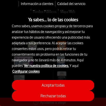
Información a clientes
Calidad del servicio
Fondos Públicos
Mapa Web
Ya sabes... lo de las cookies
Como sabes, usamos cookies propias y de terceros para
© 2026 Vodafone España S.A.U.
analizar tus hábitos de navegación y así mejorar tu
Avda. América 115, 28042 Madrid
experiencia de usuario ofreciendo una publicidad más
adaptada a tus preferencia. Al aceptar las cookies
consientes estos usos, pero podrás retirar tu
consentimiento sin problema en las funciones de tu
navegador y no te llevará más de 4 minutos. Aquí
puedes
Ver nuestra política de cookies.
Y aquí
Configurar cookies
Aceptar todas
Rechazar todas
Ayúdame a elegir