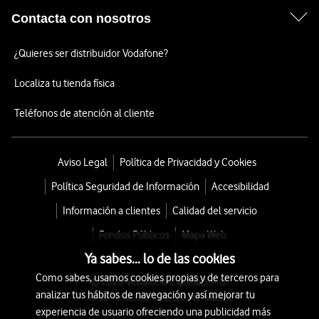
Contacta con nosotros
¿Quieres ser distribuidor Vodafone?
Localiza tu tienda física
Teléfonos de atención al cliente
Aviso Legal
Política de Privacidad y Cookies
Política Seguridad de Información
Accesibilidad
Información a clientes
Calidad del servicio
Fondos Públicos
Mapa Web
Ya sabes... lo de las cookies
Como sabes, usamos cookies propias y de terceros para
© 2026 Vodafone España S.A.U.
analizar tus hábitos de navegación y así mejorar tu
Avda. América 115, 28042 Madrid
experiencia de usuario ofreciendo una publicidad más