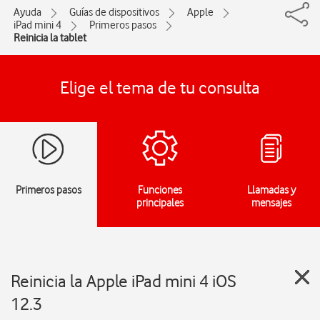
Ayuda
Guías de dispositivos
Apple
iPad mini 4
Primeros pasos
Reinicia la tablet
Elige el tema de tu consulta
Primeros pasos
Funciones
Llamadas y
principales
mensajes
Reinicia la Apple iPad mini 4 iOS
12.3