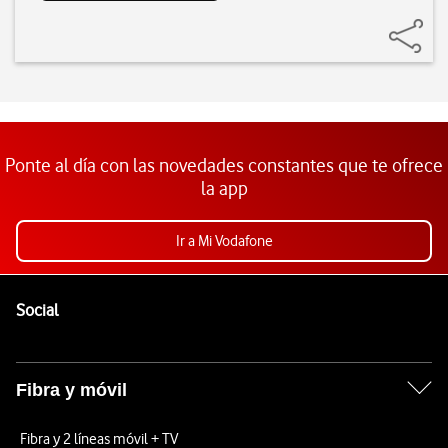
Ponte al día con las novedades constantes que te ofrece
la app
Ir a Mi Vodafone
Pie de página de Vodafone
Enlaces a las redes sociales de Vodafone
Social
Fibra y móvil
Fibra y 2 líneas móvil + TV