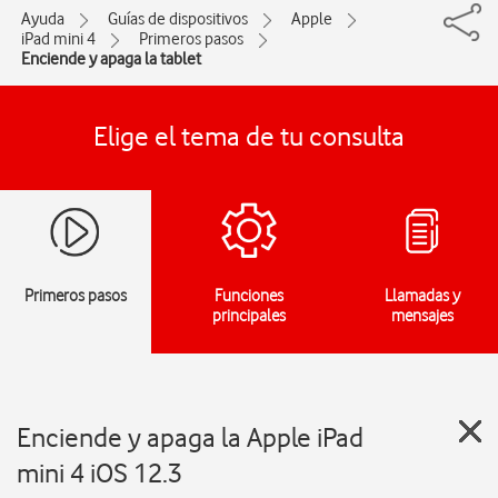
Ayuda
Guías de dispositivos
Apple
iPad mini 4
Primeros pasos
Enciende y apaga la tablet
Elige el tema de tu consulta
Primeros pasos
Funciones
Llamadas y
principales
mensajes
Enciende y apaga la Apple iPad
mini 4 iOS 12.3