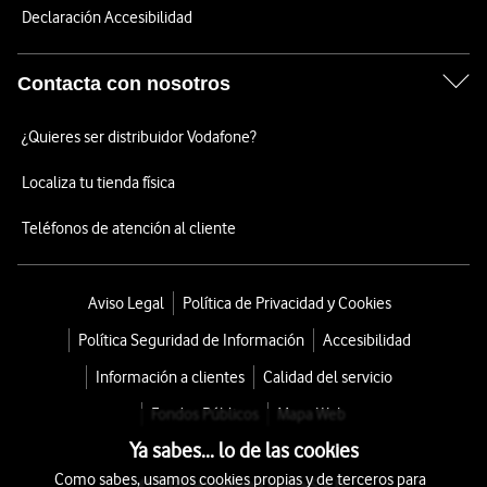
Declaración Accesibilidad
Contacta con nosotros
¿Quieres ser distribuidor Vodafone?
Localiza tu tienda física
Teléfonos de atención al cliente
Aviso Legal
Política de Privacidad y Cookies
Política Seguridad de Información
Accesibilidad
Información a clientes
Calidad del servicio
Fondos Públicos
Mapa Web
Ya sabes... lo de las cookies
Como sabes, usamos cookies propias y de terceros para
© 2026 Vodafone España S.A.U.