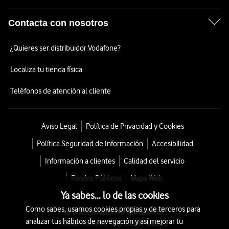
Contacta con nosotros
¿Quieres ser distribuidor Vodafone?
Localiza tu tienda física
Teléfonos de atención al cliente
Aviso Legal
Política de Privacidad y Cookies
Política Seguridad de Información
Accesibilidad
Información a clientes
Calidad del servicio
Fondos Públicos
Mapa Web
Ya sabes... lo de las cookies
Como sabes, usamos cookies propias y de terceros para
© 2026 Vodafone España S.A.U.
analizar tus hábitos de navegación y así mejorar tu
Avda. América 115, 28042 Madrid