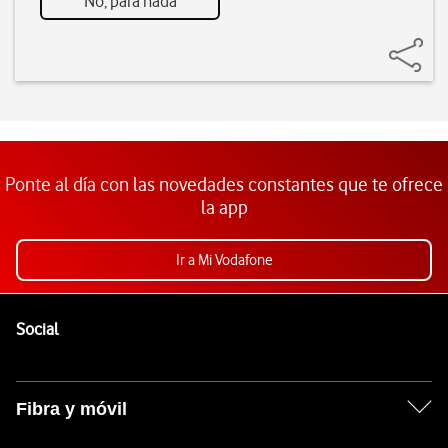
No, para nada
Ponte al día con las novedades constantes que te ofrece
la app
Ir a Mi Vodafone
Pie de página de Vodafone
Enlaces a las redes sociales de Vodafone
Social
Fibra y móvil