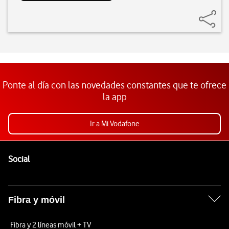
Ponte al día con las novedades constantes que te ofrece
la app
Ir a Mi Vodafone
Pie de página de Vodafone
Enlaces a las redes sociales de Vodafone
Social
Fibra y móvil
Fibra y 2 líneas móvil + TV