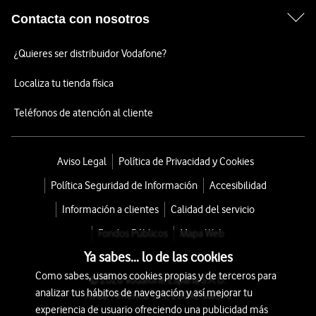
Contacta con nosotros
¿Quieres ser distribuidor Vodafone?
Localiza tu tienda física
Teléfonos de atención al cliente
Aviso Legal
Política de Privacidad y Cookies
Política Seguridad de Información
Accesibilidad
Información a clientes
Calidad del servicio
Fondos Públicos
Mapa Web
Ya sabes... lo de las cookies
Como sabes, usamos cookies propias y de terceros para
© 2026 Vodafone España S.A.U.
analizar tus hábitos de navegación y así mejorar tu
Avda. América 115, 28042 Madrid
experiencia de usuario ofreciendo una publicidad más