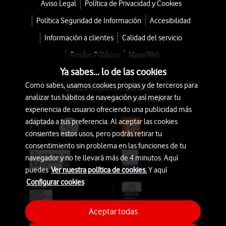
Aviso Legal
Política de Privacidad y Cookies
Política Seguridad de Información
Accesibilidad
Información a clientes
Calidad del servicio
Fondos Públicos
Mapa Web
Ya sabes... lo de las cookies
Como sabes, usamos cookies propias y de terceros para
© 2026 Vodafone España S.A.U.
analizar tus hábitos de navegación y así mejorar tu
Avda. América 115, 28042 Madrid
experiencia de usuario ofreciendo una publicidad más
adaptada a tus preferencia. Al aceptar las cookies
consientes estos usos, pero podrás retirar tu
consentimiento sin problema en las funciones de tu
navegador y no te llevará más de 4 minutos. Aquí
puedes
Ver nuestra política de cookies.
Y aquí
Configurar cookies
Aceptar todas