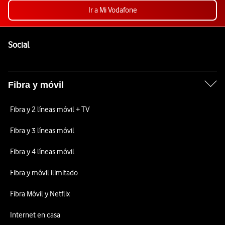
Ir a Mi Vodafone
Pie de página de Vodafone
Enlaces a las redes sociales de Vodafone
Social
Fibra y móvil
Fibra y 2 líneas móvil + TV
Fibra y 3 líneas móvil
Fibra y 4 líneas móvil
Fibra y móvil ilimitado
Fibra Móvil y Netflix
Internet en casa