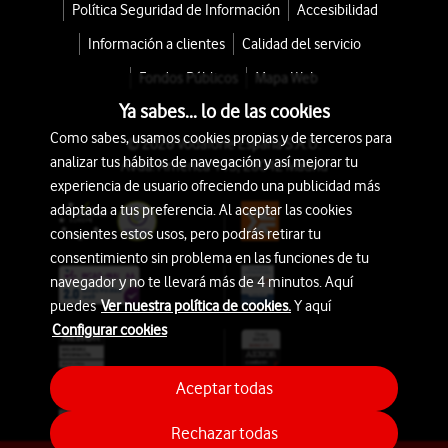
Política Seguridad de Información
Accesibilidad
Información a clientes
Calidad del servicio
Fondos Públicos
Mapa Web
Ya sabes... lo de las cookies
Como sabes, usamos cookies propias y de terceros para
© 2026 Vodafone España S.A.U.
analizar tus hábitos de navegación y así mejorar tu
Avda. América 115, 28042 Madrid
experiencia de usuario ofreciendo una publicidad más
adaptada a tus preferencia. Al aceptar las cookies
consientes estos usos, pero podrás retirar tu
consentimiento sin problema en las funciones de tu
navegador y no te llevará más de 4 minutos. Aquí
puedes
Ver nuestra política de cookies.
Y aquí
Configurar cookies
Aceptar todas
Rechazar todas