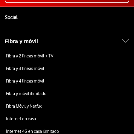
Pie de página de Vodafone
Enlaces a las redes sociales de Vodafone
Social
Fibra y móvil
Fibra y 2 líneas móvil + TV
Fibra y 3 líneas móvil
Fibra y 4 líneas móvil
Fibra y móvil ilimitado
Fibra Móvil y Netflix
Internet en casa
Internet 4G en casa ilimitado