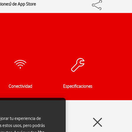
ciones) de App Store
Conectividad
Especificaciones
jorar tu experiencia de
s estos usos, pero podrás