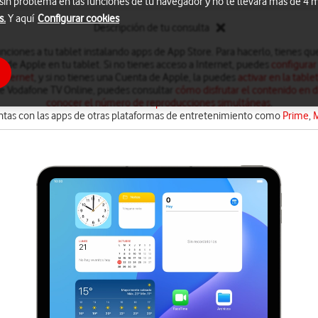
 sin problema en las funciones de tu navegador y no te llevará más de 4
s.
Y aquí
Configurar cookies
Descripción de tu consulta
nciones a tu tablet instalando apps de App Store. Para hacerlo, tienes qu
 de Apple en tu tablet. Si no tienes acceso a Internet, puedes
configurar
Internet
, y si no tienes una Cuenta de Apple, la puedes
activar en la table
de Vodafone TV Online, puedes consultar
cómo disfrutar el contenido en di
conocer el número de reproducciones simultáneas
.
tas con las apps de otras plataformas de entretenimiento como
Prime
,