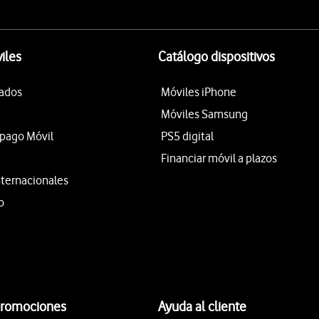
iles
Catálogo dispositivos
tados
Móviles iPhone
Móviles Samsung
epago Móvil
PS5 digital
Financiar móvil a plazos
nternacionales
o
promociones
Ayuda al cliente