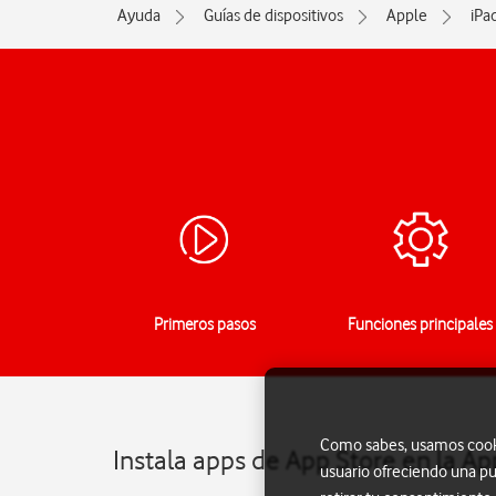
Ayuda
Guías de dispositivos
Apple
iPa
Primeros pasos
Funciones principales
Como sabes, usamos cookie
Instala apps de App Store en la Ap
usuario ofreciendo una pu