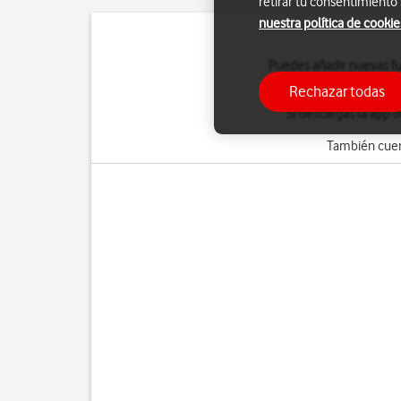
retirar tu consentimiento
nuestra política de cookie
Puedes añadir nuevas fu
Internet y de una Cuenta
Rechazar todas
Si descargas la app 
También cuen