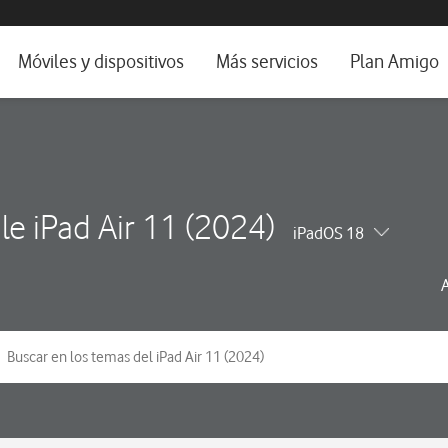
da e idioma
Móviles y dispositivos
Más servicios
Plan Amigo
fone TV
Móviles
Alianza Vodafone e Iberdrola
il 5G
Imagen y Sonido
Servicios avanzados
tura
Ver todos
le iPad Air 11 (2024)
iPadOS 18
dencias