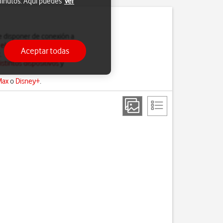
 minutos. Aquí puedes
Ver
e disponer de conexión a
 el APN de tu tablet para
Aceptar todas
t
.
stintos dispositivos
y
Max
o
Disney+
.