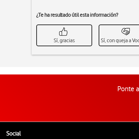
¿Te ha resultado útil esta información?
Sí, gracias
Sí, con queja a V
Ponte a
Pie de página de Vodafone
Enlaces a las redes sociales de Vodafone
Social