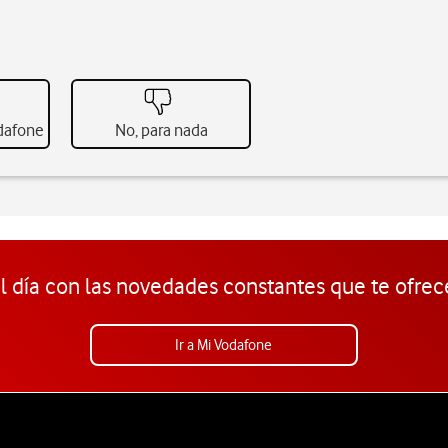
odafone
No, para nada
l día con las novedades constantes que te ofrec
Ir a Mi Vodafone