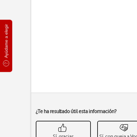
Ayúdame a elegir
¿Te ha resultado útil esta información?
Sí, gracias
Sí, con queja a V