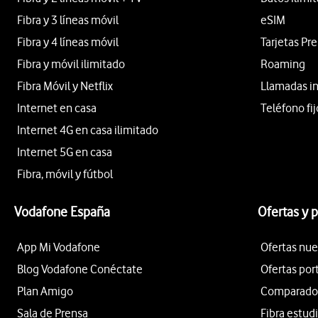
Fibra y 3 líneas móvil
eSIM
Fibra y 4 líneas móvil
Tarjetas Pr
Fibra y móvil ilimitado
Roaming
Fibra Móvil y Netflix
Llamadas i
Internet en casa
Teléfono fij
Internet 4G en casa ilimitado
Internet 5G en casa
Fibra, móvil y fútbol
Vodafone España
Ofertas y 
App Mi Vodafone
Ofertas nue
Blog Vodafone Conéctate
Ofertas por
Plan Amigo
Comparador 
Sala de Prensa
Fibra estud