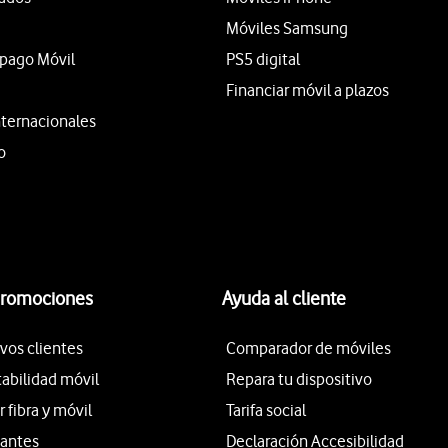
Móviles Samsung
epago Móvil
PS5 digital
Financiar móvil a plazos
nternacionales
o
promociones
Ayuda al cliente
vos clientes
Comparador de móviles
tabilidad móvil
Repara tu dispositivo
fibra y móvil
Tarifa social
iantes
Declaración Accesibilidad