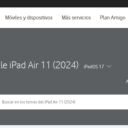
da e idioma
Móviles y dispositivos
Más servicios
Plan Amigo
fone TV
Móviles
Alianza Vodafone e Iberdrola
il 5G
Imagen y Sonido
Servicios avanzados
tura
Ver todos
le iPad Air 11 (2024)
iPadOS 17
dencias