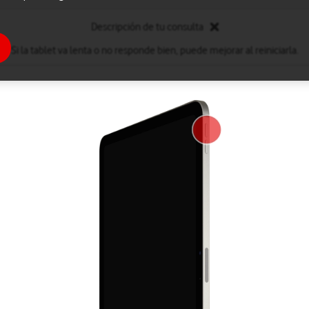
Descripción de tu consulta
Si la tablet va lenta o no responde bien, puede mejorar al reiniciarla.