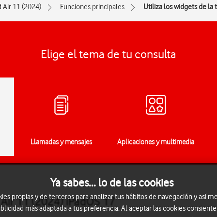
d Air 11 (2024)
Funciones principales
Utiliza los widgets de la 
Elige el tema de tu consulta
Llamadas y mensajes
Aplicaciones y multimedia
Ya sabes... lo de las cookies
s propias y de terceros para analizar tus hábitos de navegación y así me
d Air 11 (2024) iPadOS 17
blicidad más adaptada a tus preferencia. Al aceptar las cookies consiente