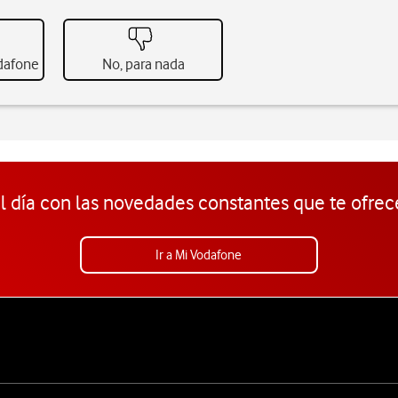
odafone
No, para nada
l día con las novedades constantes que te ofrec
Ir a Mi Vodafone