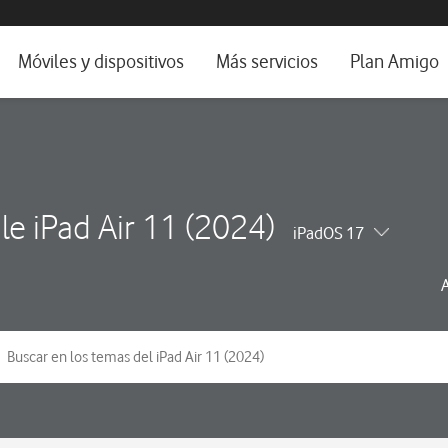
da e idioma
Móviles y dispositivos
Más servicios
Plan Amigo
fone TV
Móviles
Alianza Vodafone e Iberdrola
il 5G
Imagen y Sonido
Servicios avanzados
tura
Ver todos
le iPad Air 11 (2024)
iPadOS 17
dencias