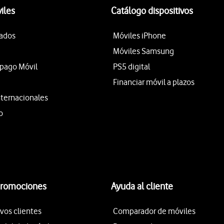
iles
Catálogo dispositivos
tados
Móviles iPhone
Móviles Samsung
epago Móvil
PS5 digital
Financiar móvil a plazos
nternacionales
o
promociones
Ayuda al cliente
vos clientes
Comparador de móviles