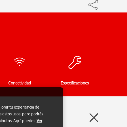
Conectividad
Especificaciones
jorar tu experiencia de
s estos usos, pero podrás
 minutos. Aquí puedes
Ver