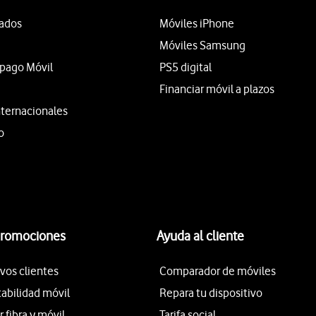
tados
Móviles iPhone
Móviles Samsung
epago Móvil
PS5 digital
Financiar móvil a plazos
nternacionales
o
promociones
Ayuda al cliente
vos clientes
Comparador de móviles
tabilidad móvil
Repara tu dispositivo
fibra y móvil
Tarifa social