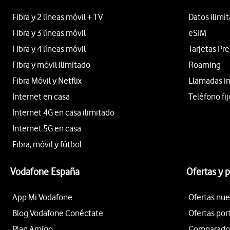
Fibra y 2 líneas móvil + TV
Datos ilimi
Fibra y 3 líneas móvil
eSIM
Fibra y 4 líneas móvil
Tarjetas Pr
Fibra y móvil ilimitado
Roaming
Fibra Móvil y Netflix
Llamadas i
Internet en casa
Teléfono fij
Internet 4G en casa ilimitado
Internet 5G en casa
Fibra, móvil y fútbol
Vodafone España
Ofertas y 
App Mi Vodafone
Ofertas nue
Blog Vodafone Conéctate
Ofertas por
Plan Amigo
Comparador 