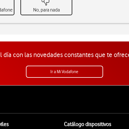
odafone
No, para nada
l día con las novedades constantes que te ofrec
Ir a Mi Vodafone
iles
Catálogo dispositivos