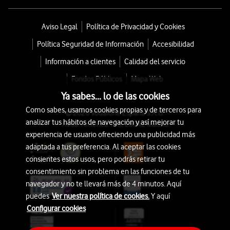
Aviso Legal
Política de Privacidad y Cookies
Política Seguridad de Información
Accesibilidad
Información a clientes
Calidad del servicio
Fondos Públicos
Mapa Web
Ya sabes... lo de las cookies
Como sabes, usamos cookies propias y de terceros para
© 2026 Vodafone España S.A.U.
analizar tus hábitos de navegación y así mejorar tu
Avda. América 115, 28042 Madrid
experiencia de usuario ofreciendo una publicidad más
adaptada a tus preferencia. Al aceptar las cookies
consientes estos usos, pero podrás retirar tu
consentimiento sin problema en las funciones de tu
navegador y no te llevará más de 4 minutos. Aquí
puedes
Ver nuestra política de cookies.
Y aquí
Configurar cookies