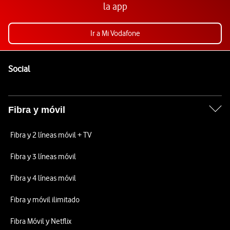
la app
Ir a Mi Vodafone
Pie de página de Vodafone
Enlaces a las redes sociales de Vodafone
Social
Fibra y móvil
Fibra y 2 líneas móvil + TV
Fibra y 3 líneas móvil
Fibra y 4 líneas móvil
Fibra y móvil ilimitado
Fibra Móvil y Netflix