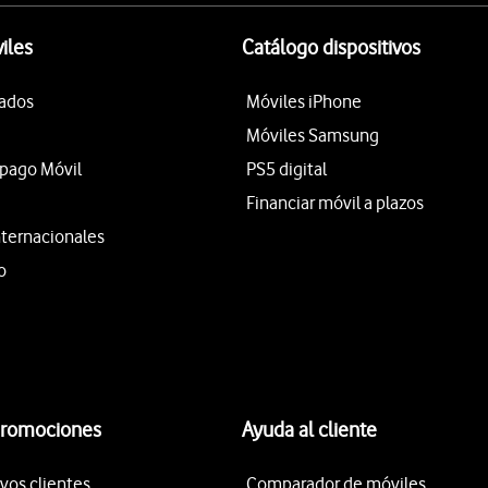
iles
Catálogo dispositivos
tados
Móviles iPhone
Móviles Samsung
epago Móvil
PS5 digital
Financiar móvil a plazos
nternacionales
o
promociones
Ayuda al cliente
vos clientes
Comparador de móviles