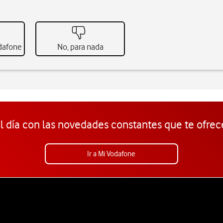
odafone
No, para nada
l día con las novedades constantes que te ofrec
Ir a Mi Vodafone