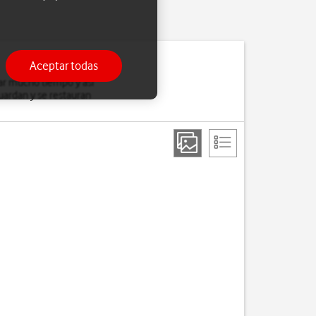
Aceptar todas
zar mucho tiempo y así
guardan y se restauran