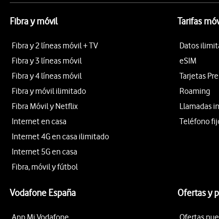
Fibra y móvil
Tarifas móv
Fibra y 2 líneas móvil + TV
Datos ilimi
Fibra y 3 líneas móvil
eSIM
Fibra y 4 líneas móvil
Tarjetas Pr
Fibra y móvil ilimitado
Roaming
Fibra Móvil y Netflix
Llamadas i
Internet en casa
Teléfono fij
Internet 4G en casa ilimitado
Internet 5G en casa
Fibra, móvil y fútbol
Vodafone España
Ofertas y 
App Mi Vodafone
Ofertas nue