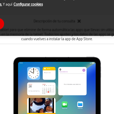
s.
Y aquí
Configurar cookies
Descripción de tu consulta
tablet para que elimine de forma automática las apps que llevas sin utili
 en la memoria de la tablet. Todos los ajustes y los datos de las apps se 
cuando vuelves a instalar la app de App Store.