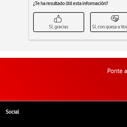
¿Te ha resultado útil esta información?
Sí, gracias
Sí, con queja a V
Ponte a
Pie de página de Vodafone
Enlaces a las redes sociales de Vodafone
Social