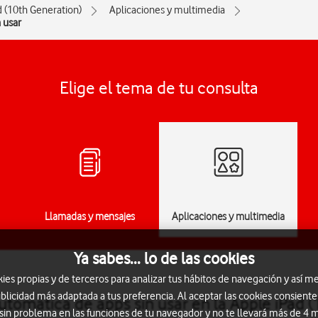
d (10th Generation)
Aplicaciones y multimedia
 usar
Elige el tema de tu consulta
Llamadas y mensajes
Aplicaciones y multimedia
Ya sabes... lo de las cookies
s propias y de terceros para analizar tus hábitos de navegación y así me
blicidad más adaptada a tus preferencia. Al aceptar las cookies consiente
automática de apps sin usar en la Apple iPad 
 sin problema en las funciones de tu navegador y no te llevará más de 4