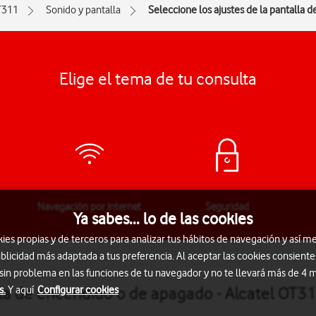
T311
Sonido y pantalla
Seleccione los ajustes de la pantalla
Elige el tema de tu consulta
Navegación por Internet
Seguridad
Ya sabes... lo de las cookies
s propias y de terceros para analizar tus hábitos de navegación y así me
blicidad más adaptada a tus preferencia. Al aceptar las cookies consiente
 sin problema en las funciones de tu navegador y no te llevará más de 4
alla de encendido o de apagado - Alcatel OT3
s.
Y aquí
Configurar cookies