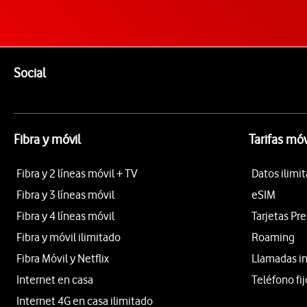
Pie de página de Vodafone
Enlaces a las redes sociales de Vodafone
Social
Fibra y móvil
Tarifas móv
Fibra y 2 líneas móvil + TV
Datos ilimi
Fibra y 3 líneas móvil
eSIM
Fibra y 4 líneas móvil
Tarjetas Pr
Fibra y móvil ilimitado
Roaming
Fibra Móvil y Netflix
Llamadas i
Internet en casa
Teléfono fij
Internet 4G en casa ilimitado