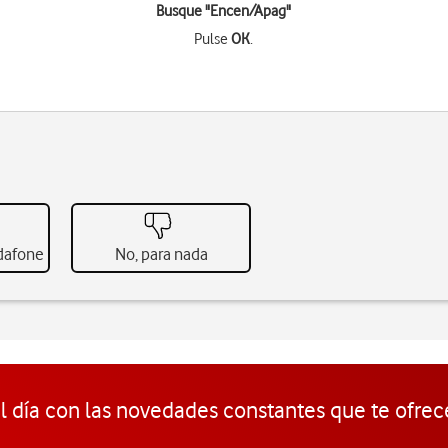
Busque "Encen/Apag"
Pulse
OK
.
odafone
No, para nada
l día con las novedades constantes que te ofrec