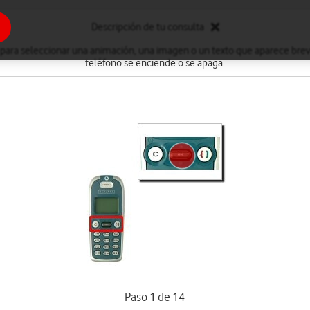
Descripción de tu consulta
s para seleccionar una animación, una imagen o un texto que aparece br
teléfono se enciende o se apaga.
Paso 1 de 14