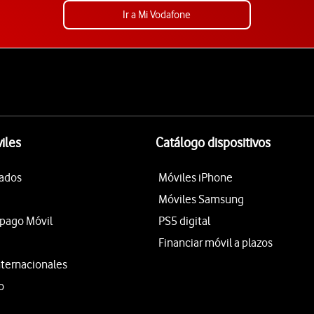
Ir a Mi Vodafone
iles
Catálogo dispositivos
tados
Móviles iPhone
Móviles Samsung
epago Móvil
PS5 digital
Financiar móvil a plazos
nternacionales
o