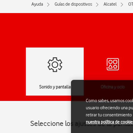
Ayuda
Guías de dispositivos
Alcatel
O
jes
Sonido y pantalla
Oficina y ocio
Como sabes, usamos cookie
usuario ofreciendo una pu
retirar tu consentimiento
Seleccione los ajustes de la pant
nuestra política de cookie