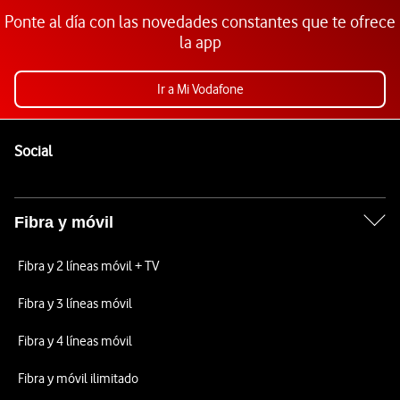
Ponte al día con las novedades constantes que te ofrece
la app
Ir a Mi Vodafone
Pie de página de Vodafone
Enlaces a las redes sociales de Vodafone
Social
Fibra y móvil
Fibra y 2 líneas móvil + TV
Fibra y 3 líneas móvil
Fibra y 4 líneas móvil
Fibra y móvil ilimitado