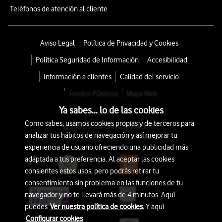
Teléfonos de atención al cliente
Aviso Legal
Política de Privacidad y Cookies
Política Seguridad de Información
Accesibilidad
Información a clientes
Calidad del servicio
Fondos Públicos
Mapa Web
Ya sabes... lo de las cookies
Como sabes, usamos cookies propias y de terceros para
© 2026 Vodafone España S.A.U.
analizar tus hábitos de navegación y así mejorar tu
Avda. América 115, 28042 Madrid
experiencia de usuario ofreciendo una publicidad más
adaptada a tus preferencia. Al aceptar las cookies
consientes estos usos, pero podrás retirar tu
consentimiento sin problema en las funciones de tu
navegador y no te llevará más de 4 minutos. Aquí
puedes
Ver nuestra política de cookies.
Y aquí
Configurar cookies