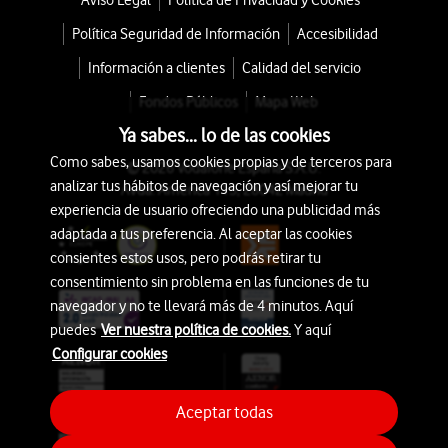
Aviso Legal
Política de Privacidad y Cookies
Política Seguridad de Información
Accesibilidad
Información a clientes
Calidad del servicio
Fondos Públicos
Mapa Web
Ya sabes... lo de las cookies
Como sabes, usamos cookies propias y de terceros para
© 2026 Vodafone España S.A.U.
analizar tus hábitos de navegación y así mejorar tu
Avda. América 115, 28042 Madrid
experiencia de usuario ofreciendo una publicidad más
adaptada a tus preferencia. Al aceptar las cookies
consientes estos usos, pero podrás retirar tu
consentimiento sin problema en las funciones de tu
navegador y no te llevará más de 4 minutos. Aquí
puedes
Ver nuestra política de cookies.
Y aquí
Configurar cookies
Aceptar todas