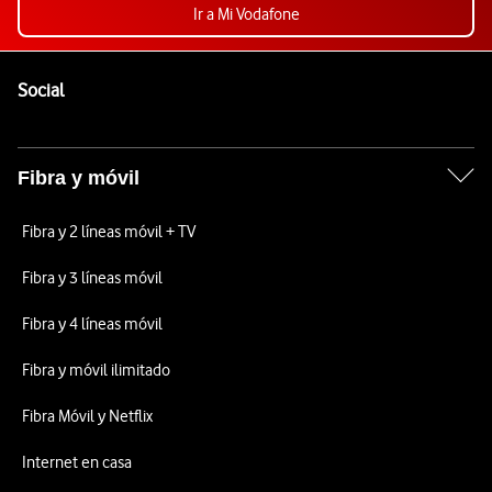
Ir a Mi Vodafone
Pie de página de Vodafone
Enlaces a las redes sociales de Vodafone
Social
Fibra y móvil
Fibra y 2 líneas móvil + TV
Fibra y 3 líneas móvil
Fibra y 4 líneas móvil
Fibra y móvil ilimitado
Fibra Móvil y Netflix
Internet en casa