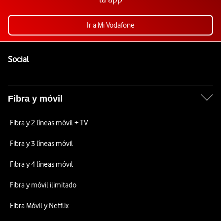
Ir a Mi Vodafone
Pie de página de Vodafone
Enlaces a las redes sociales de Vodafone
Social
Fibra y móvil
Fibra y 2 líneas móvil + TV
Fibra y 3 líneas móvil
Fibra y 4 líneas móvil
Fibra y móvil ilimitado
Fibra Móvil y Netflix