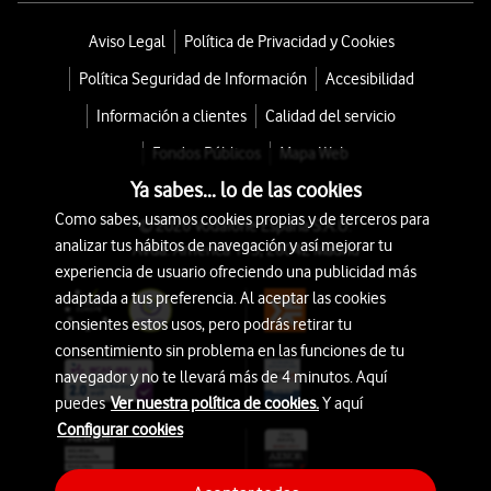
Aviso Legal
Política de Privacidad y Cookies
Política Seguridad de Información
Accesibilidad
Información a clientes
Calidad del servicio
Fondos Públicos
Mapa Web
Ya sabes... lo de las cookies
Como sabes, usamos cookies propias y de terceros para
© 2026 Vodafone España S.A.U.
analizar tus hábitos de navegación y así mejorar tu
Avda. América 115, 28042 Madrid
experiencia de usuario ofreciendo una publicidad más
adaptada a tus preferencia. Al aceptar las cookies
consientes estos usos, pero podrás retirar tu
consentimiento sin problema en las funciones de tu
navegador y no te llevará más de 4 minutos. Aquí
puedes
Ver nuestra política de cookies.
Y aquí
Configurar cookies