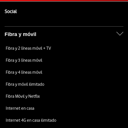
Pie de página de Vodafone
Enlaces a las redes sociales de Vodafone
Social
Fibra y móvil
Fibra y 2 líneas móvil + TV
Fibra y 3 líneas móvil
Fibra y 4 líneas móvil
Fibra y móvil ilimitado
Fibra Móvil y Netflix
Internet en casa
Internet 4G en casa ilimitado