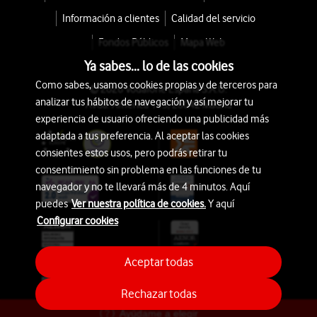
Información a clientes
Calidad del servicio
Fondos Públicos
Mapa Web
Ya sabes... lo de las cookies
Como sabes, usamos cookies propias y de terceros para
© 2026 Vodafone España S.A.U.
analizar tus hábitos de navegación y así mejorar tu
Avda. América 115, 28042 Madrid
experiencia de usuario ofreciendo una publicidad más
adaptada a tus preferencia. Al aceptar las cookies
consientes estos usos, pero podrás retirar tu
consentimiento sin problema en las funciones de tu
navegador y no te llevará más de 4 minutos. Aquí
puedes
Ver nuestra política de cookies.
Y aquí
Configurar cookies
Aceptar todas
Rechazar todas
Ayúdame a elegir