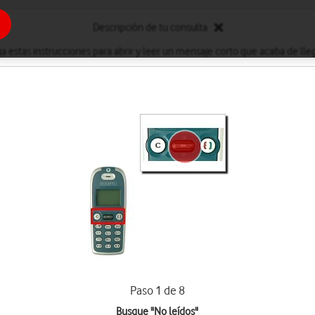
Descripción de tu consulta
ga estas instrucciones para abrir y leer un mensaje corto que acaba de lleg
Paso 1 de 8
Busque "No leídos"