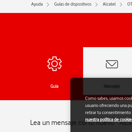
Ayuda
Guías de dispositivos
Alcatel
O
das
Guía
Mensajes
Como sabes, usamos cookie
usuario ofreciendo una pu
retirar tu consentimiento
nuestra política de cookie
Lea un mensaje corto nuevo - Alc