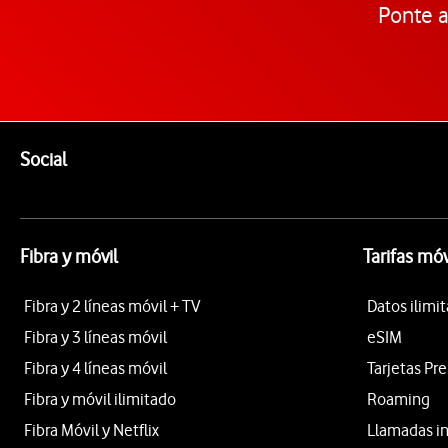
Ponte a
Pie de página de Vodafone
Enlaces a las redes sociales de Vodafone
Social
Fibra y móvil
Tarifas móv
Fibra y 2 líneas móvil + TV
Datos ilimi
Fibra y 3 líneas móvil
eSIM
Fibra y 4 líneas móvil
Tarjetas Pr
Fibra y móvil ilimitado
Roaming
Fibra Móvil y Netflix
Llamadas i