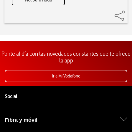
Ponte al día con las novedades constantes que te ofrece
la app
Ir a Mi Vodafone
Pie de página de Vodafone
Enlaces a las redes sociales de Vodafone
Social
Fibra y móvil