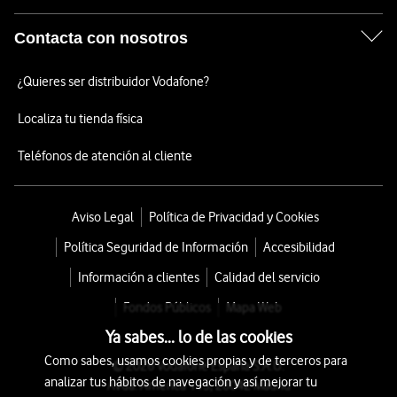
Contacta con nosotros
¿Quieres ser distribuidor Vodafone?
Localiza tu tienda física
Teléfonos de atención al cliente
Aviso Legal
Política de Privacidad y Cookies
Política Seguridad de Información
Accesibilidad
Información a clientes
Calidad del servicio
Fondos Públicos
Mapa Web
Ya sabes... lo de las cookies
Como sabes, usamos cookies propias y de terceros para
© 2026 Vodafone España S.A.U.
analizar tus hábitos de navegación y así mejorar tu
Avda. América 115, 28042 Madrid