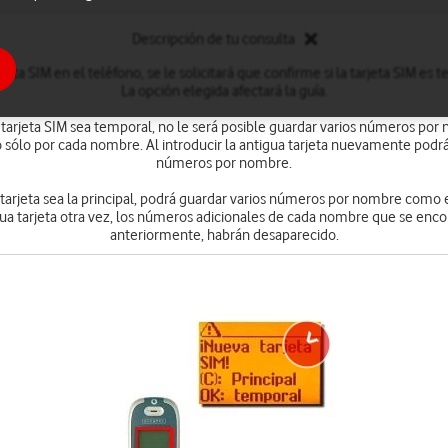
Descripción de tu consulta
rjeta SIM en el teléfono, se le solicitará que confirme si la tarjeta SIM e
La opción elegida afectará la guía.
 tarjeta SIM sea temporal, no le será posible guardar varios números po
sólo por cada nombre. Al introducir la antigua tarjeta nuevamente podrá 
números por nombre.
a tarjeta sea la principal, podrá guardar varios números por nombre como
gua tarjeta otra vez, los números adicionales de cada nombre que se enco
anteriormente, habrán desaparecido.