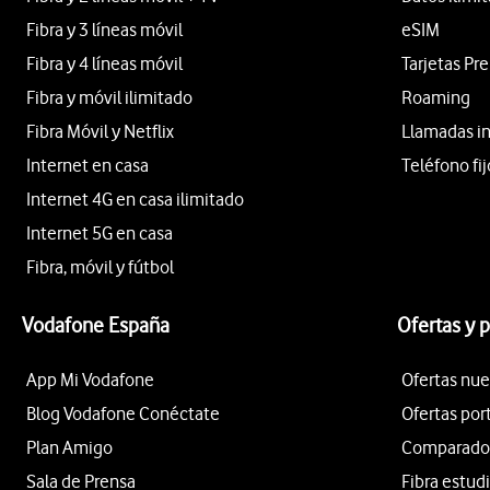
Fibra y 3 líneas móvil
eSIM
Fibra y 4 líneas móvil
Tarjetas Pr
Fibra y móvil ilimitado
Roaming
Fibra Móvil y Netflix
Llamadas i
Internet en casa
Teléfono fij
Internet 4G en casa ilimitado
Internet 5G en casa
Fibra, móvil y fútbol
Vodafone España
Ofertas y 
App Mi Vodafone
Ofertas nue
Blog Vodafone Conéctate
Ofertas por
Plan Amigo
Comparador 
Sala de Prensa
Fibra estud