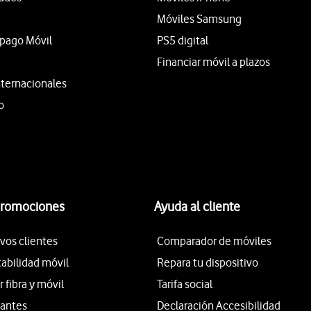
Móviles Samsung
epago Móvil
PS5 digital
Financiar móvil a plazos
nternacionales
o
promociones
Ayuda al cliente
vos clientes
Comparador de móviles
tabilidad móvil
Repara tu dispositivo
fibra y móvil
Tarifa social
iantes
Declaración Accesibilidad