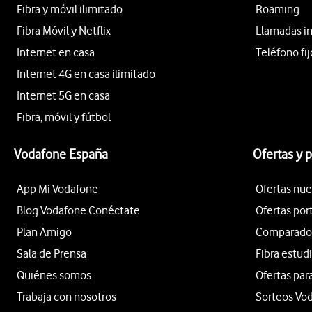
Fibra y móvil ilimitado
Roaming
Fibra Móvil y Netflix
Llamadas i
Internet en casa
Teléfono fij
Internet 4G en casa ilimitado
Internet 5G en casa
Fibra, móvil y fútbol
Vodafone España
Ofertas y 
App Mi Vodafone
Ofertas nue
Blog Vodafone Conéctate
Ofertas por
Plan Amigo
Comparador 
Sala de Prensa
Fibra estud
Quiénes somos
Ofertas par
Trabaja con nosotros
Sorteos Vo