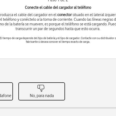
Conecte el cable del cargador al teléfono
troduzca el cable del cargador en el
conector
situado en el lateral izquie
el teléfono y conéctelo a la toma de corriente. Cuando las líneas negras d
ono de la batería se mueven, es porque el teléfono se está cargando. Pue
transcurrir un par de segundos hasta que esto ocurra.
El tiempo de carga depende del tipo de batería y el tipo de cargador. Contacte con su distribuidor 
fabricante si desea conocer el tiempo exacto de carga.
odafone
No, para nada