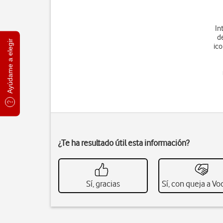
In
d
Ayúdame a elegir
ic
¿Te ha resultado útil esta información?
Sí, gracias
Sí, con queja a V