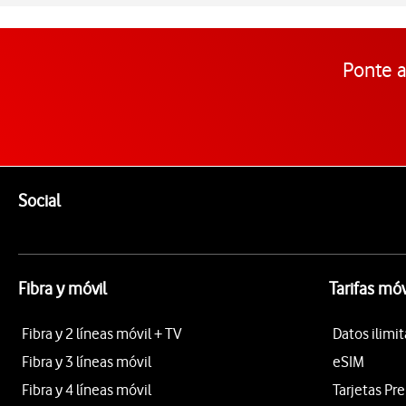
Ponte a
Pie de página de Vodafone
Enlaces a las redes sociales de Vodafone
Social
Fibra y móvil
Tarifas móv
Fibra y 2 líneas móvil + TV
Datos ilimi
Fibra y 3 líneas móvil
eSIM
Fibra y 4 líneas móvil
Tarjetas Pr