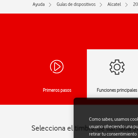
Ayuda
Guías de dispositivos
Alcatel
20
Primeros pasos
Funciones principales
Como sabes, usamos cookie
Selecciona el timbre de llamada e
usuario ofreciendo una pu
retirar tu consentimiento