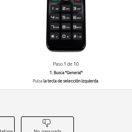
Paso 1 de 10
1. Busca "
General
"
Pulsa
la tecla de selección izquierda
.
odafone
No, para nada