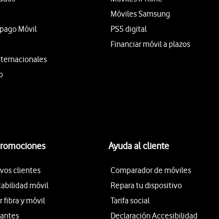
Móviles Samsung
epago Móvil
PS5 digital
Financiar móvil a plazos
nternacionales
o
promociones
Ayuda al cliente
vos clientes
Comparador de móviles
tabilidad móvil
Repara tu dispositivo
fibra y móvil
Tarifa social
iantes
Declaración Accesibilidad