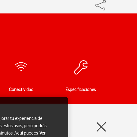
Conectividad
Especificaciones
jorar tu experiencia de
s estos usos, pero podrás
 minutos. Aquí puedes
Ver