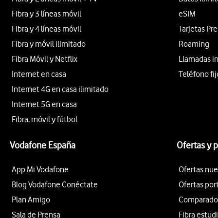
Fibra y 3 líneas móvil
eSIM
Fibra y 4 líneas móvil
Tarjetas Pr
Fibra y móvil ilimitado
Roaming
Fibra Móvil y Netflix
Llamadas i
Internet en casa
Teléfono fij
Internet 4G en casa ilimitado
Internet 5G en casa
Fibra, móvil y fútbol
Vodafone España
Ofertas y 
App Mi Vodafone
Ofertas nue
Blog Vodafone Conéctate
Ofertas por
Plan Amigo
Comparador 
Sala de Prensa
Fibra estud