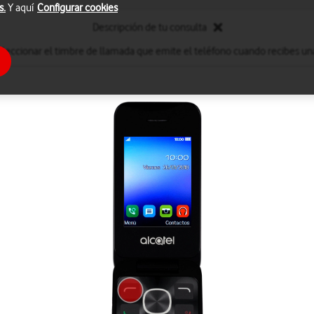
s.
Y aquí
Configurar cookies
Descripción de tu consulta
leccionar el timbre de llamada que emite el teléfono cuando recibes un