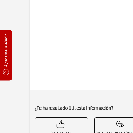
Ayúdame a elegir
¿Te ha resultado útil esta información?
Sí, gracias
Sí, con queja a V